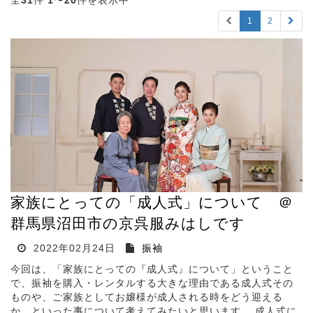
全
31
件
1
〜
20
件を表示中
1
2
家族にとっての「成人式」について ＠
群馬県沼田市の京呉服みはしです
2022年02月24日
振袖
今回は、「家族にとっての『成人式』について」ということ
で、振袖を購入・レンタルする大きな理由である成人式その
ものや、ご家族としてお嬢様が成人される時をどう迎える
か、といった事について考えてみたいと思います。 成人式に