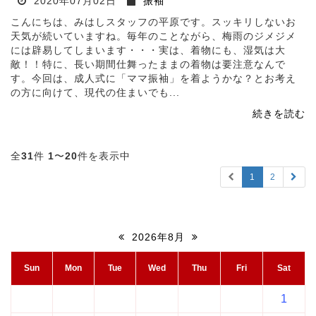
2020年07月02日
振袖
こんにちは、みはしスタッフの平原です。スッキリしないお
天気が続いていますね。毎年のことながら、梅雨のジメジメ
には辟易してしまいます・・・実は、着物にも、湿気は大
敵！！特に、長い期間仕舞ったままの着物は要注意なんで
す。今回は、成人式に「ママ振袖」を着ようかな？とお考え
の方に向けて、現代の住まいでも...
続きを読む
全
31
件
1
〜
20
件を表示中
1
2
2026年8月
Sun
Mon
Tue
Wed
Thu
Fri
Sat
1