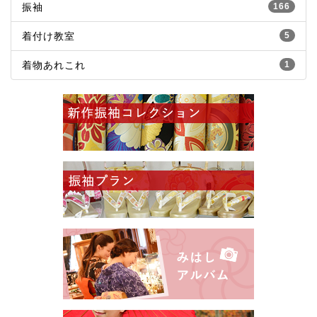
振袖
166
着付け教室
5
着物あれこれ
1