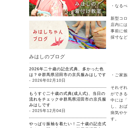
・なるべ
新型コロ
店内には
事前に候
採寸など
みはしのブログ
2026年二十歳の記念式典、多かった色
は？＠群馬県沼田市の京呉服みはしです
・ご家族
- 2026年02月10日
それぞれ
もうすぐ二十歳の式典(成人式)、当日の
ができる
流れをチェック＠群馬県沼田市の京呉服
中には「
みはしです
し、おば
- 2025年12月04日
病気やケ
す。
やっぱり振袖を着たい！二十歳の記念式