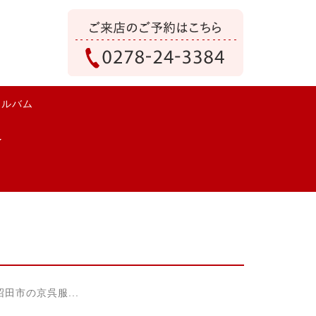
アルバム
市の京呉服...