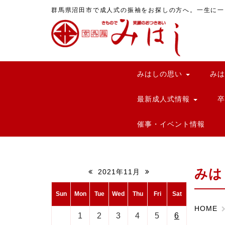
群馬県沼田市で成人式の振袖をお探しの方へ。一生に一
みはしの思い
み
最新成人式情報
催事・イベント情報
みは
2021年11月
Sun
Mon
Tue
Wed
Thu
Fri
Sat
HOME
1
2
3
4
5
6