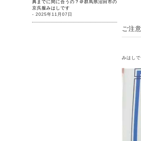
典までに間に合うの？＠群馬県沼田市の
京呉服みはしです
- 2025年11月07日
ご注
みはしで