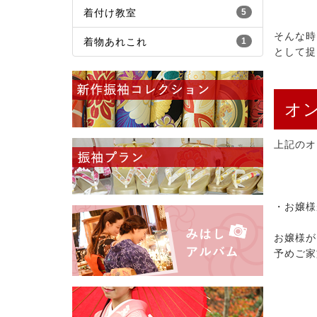
着付け教室
5
そんな時
着物あれこれ
1
として捉
オ
上記のオ
・お嬢様
お嬢様が
予めご家