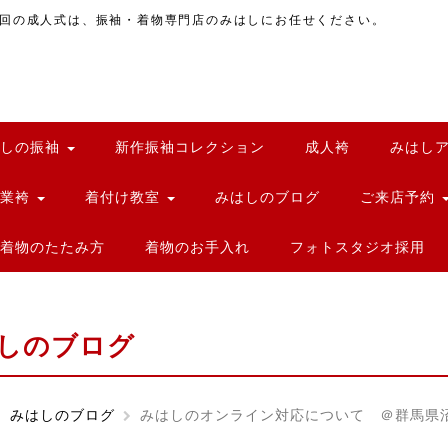
回の成人式は、振袖・着物専門店のみはしにお任せください。
はしの振袖
新作振袖コレクション
成人袴
みはし
卒業袴
着付け教室
みはしのブログ
ご来店予約
着物のたたみ方
着物のお手入れ
フォトスタジオ採用
しのブログ
みはしのブログ
みはしのオンライン対応について ＠群馬県沼田