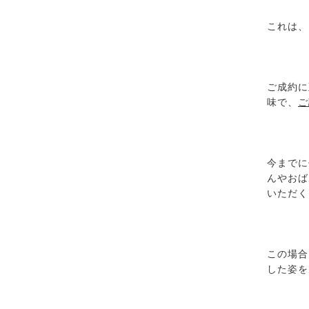
これは、
ご成約に
味で、
ご
今までに
んやおば
いただく
この場合
した姿を