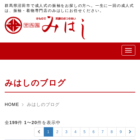
群馬県沼田市で成人式の振袖をお探しの方へ。一生に一回の成人式
は、振袖・着物専門店のみはしにお任せください。
メ
ニ
ュ
ー
みはしのブログ
HOME
みはしのブログ
全
199
件
1
〜
20
件を表示中
1
2
3
4
5
6
7
8
9