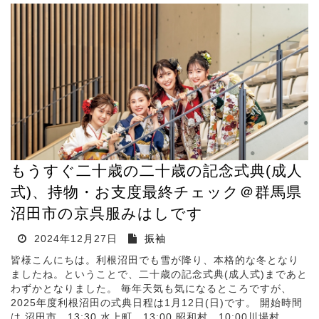
もうすぐ二十歳の二十歳の記念式典(成人
式)、持物・お支度最終チェック＠群馬県
沼田市の京呉服みはしです
2024年12月27日
振袖
皆様こんにちは。利根沼田でも雪が降り、本格的な冬となり
ましたね。ということで、二十歳の記念式典(成人式)まであと
わずかとなりました。 毎年天気も気になるところですが、
2025年度利根沼田の式典日程は1月12日(日)です。 開始時間
は 沼田市 13:30 水上町 13:00 昭和村 10:00川場村