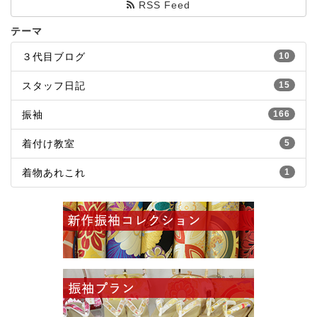
RSS Feed
テーマ
３代目ブログ
10
スタッフ日記
15
振袖
166
着付け教室
5
着物あれこれ
1