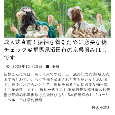
成人式直前！振袖を着るために必要な物
チェック＠群馬県沼田市の京呉服みはし
です
2023年12月19日
振袖
皆様こんにちは。もう年末ですね。二十歳の記念式典(成人式)
まであとわずか、もう準備を済まされた方も多いかと思いま
す。最後におさらいとして、振袖を着るために必要な物一式
をご紹介致します。 振袖一式リスト 振袖袋帯長襦袢重ね衿帯
揚げ帯締め肌着裾除け足袋腰ひも3～5本伊達締め1～2コーリ
ンベルト帯板帯枕仮紐...
続きを読む