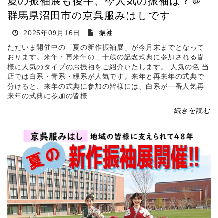
夏の振袖展も後半、今人気の振袖は？＠
群馬県沼田市の京呉服みはしです
2025年09月16日
振袖
ただいま開催中の「夏の新作振袖展」が今月末までとなって
おります。来年・再来年の二十歳の記念式典に参加される皆
様に人気のタイプのお振袖をご紹介いたします。 人気の色 当
店では白系・青系・緑系が人気です。来年と再来年の式典で
分けると、来年の式典に参加の皆様には、白系が一番人気再
来年の式典に参加の皆様...
続きを読む