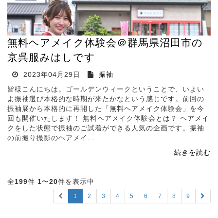
無料ヘアメイク体験会＠群馬県沼田市の
京呉服みはしです
2023年04月29日
振袖
皆様こんにちは。ゴールデンウィークということで、いよい
よ振袖選び本格的な時期が来たかなという感じです。前回の
振袖展から本格的に再開した「無料ヘアメイク体験会」を今
回も開催いたします！ 無料ヘアメイク体験会とは？ ヘアメイ
クをした状態で振袖のご試着ができる人気の企画です。振袖
の前撮り撮影のヘアメイ...
続きを読む
全
199
件
1
〜
20
件を表示中
1
2
3
4
5
6
7
8
9