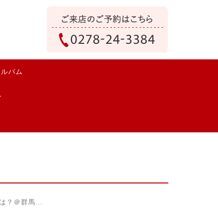
アルバム
？＠群馬...