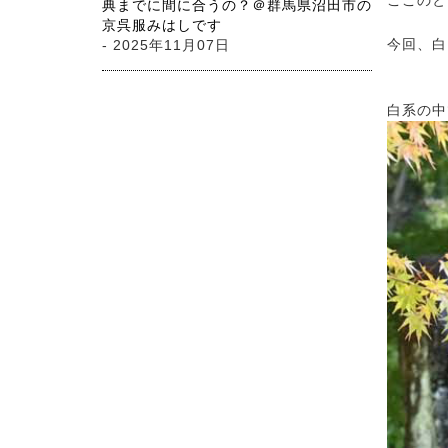
ここのと
典までに間に合うの？＠群馬県沼田市の
京呉服みはしです
今回、白
- 2025年11月07日
白系の中