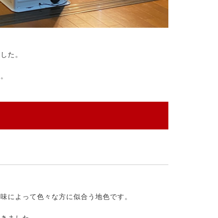
ました。
た。
色味によって色々な方に似合う地色です。