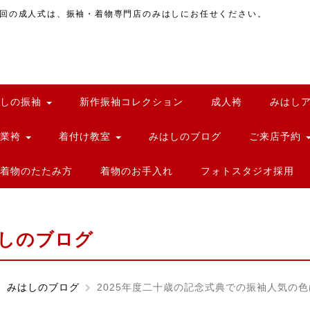
回の成人式は、振袖・着物専門店のみはしにお任せください。
はしの振袖
新作振袖コレクション
成人袴
みはし
卒業袴
着付け教室
みはしのブログ
ご来店予約
着物のたたみ方
着物のお手入れ
フォトスタジオ採用
しのブログ
みはしのブログ
2025年度二十歳の記念式典での振袖人気の色は