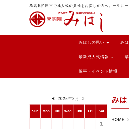
群馬県沼田市で成人式の振袖をお探しの方へ。一生に一
みはしの思い
み
最新成人式情報
催事・イベント情報
みは
2025年2月
Sun
Mon
Tue
Wed
Thu
Fri
Sat
HOME
1