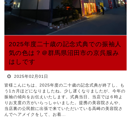
2025年度二十歳の記念式典での振袖人
気の色は？＠群馬県沼田市の京呉服み
はしです
2025年02月01日
皆様こんにちは、2025年度の二十歳の記念式典が終了し、も
う1カ月ほどになりましたね。少し遅くなりましたが、今年の
振袖の傾向をお伝えいたします。式典当日、当店では６時よ
りお支度の方がいらっしゃいました。提携の美容院さんや、
当店裏の公民館に出張で来ていただいている高崎の美容院さ
んでヘアメイクをして、お着...