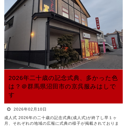
2026年二十歳の記念式典、多かった色
は？＠群馬県沼田市の京呉服みはしで
す
2026年02月10日
成人式 2026年の二十歳の記念式典(成人式)が終了し早１ヶ
月、それぞれの地域の広報に式典の様子が掲載されておりま