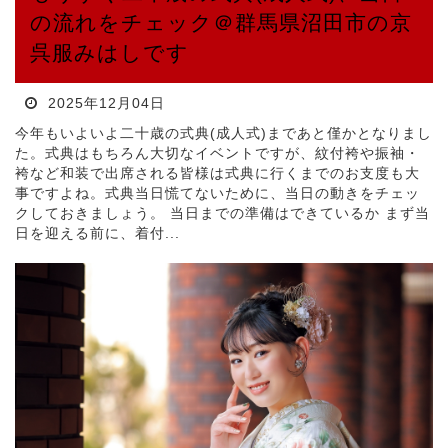
の流れをチェック＠群馬県沼田市の京
呉服みはしです
2025年12月04日
今年もいよいよ二十歳の式典(成人式)まであと僅かとなりまし
た。式典はもちろん大切なイベントですが、紋付袴や振袖・
袴など和装で出席される皆様は式典に行くまでのお支度も大
事ですよね。式典当日慌てないために、当日の動きをチェッ
クしておきましょう。 当日までの準備はできているか まず当
日を迎える前に、着付...