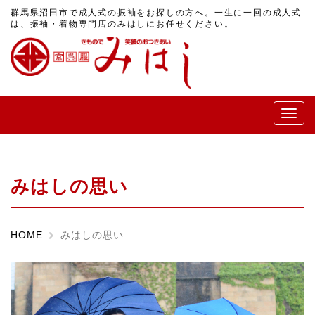
群馬県沼田市で成人式の振袖をお探しの方へ。一生に一回の成人式
は、振袖・着物専門店のみはしにお任せください。
メ
ニ
ュ
ー
みはしの思い
HOME
みはしの思い