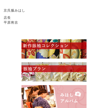
京呉服みはし
店長
平原将吉