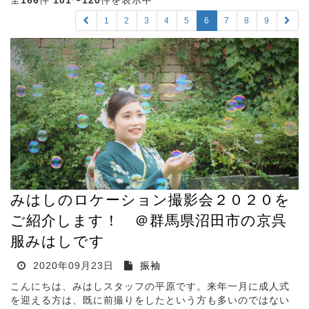
全
166
件
101
〜
120
件を表示中
1
2
3
4
5
6
7
8
9
みはしのロケーション撮影会２０２０を
ご紹介します！ ＠群馬県沼田市の京呉
服みはしです
2020年09月23日
振袖
こんにちは、みはしスタッフの平原です。来年一月に成人式
を迎える方は、既に前撮りをしたという方も多いのではない