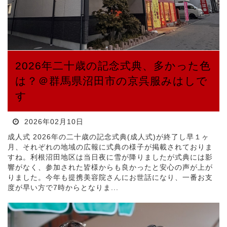
2026年二十歳の記念式典、多かった色
は？＠群馬県沼田市の京呉服みはしで
す
2026年02月10日
成人式 2026年の二十歳の記念式典(成人式)が終了し早１ヶ
月、それぞれの地域の広報に式典の様子が掲載されておりま
すね。利根沼田地区は当日夜に雪が降りましたが式典には影
響がなく、参加された皆様からも良かったと安心の声が上が
りました。今年も提携美容院さんにお世話になり、一番お支
度が早い方で7時からとなりま...