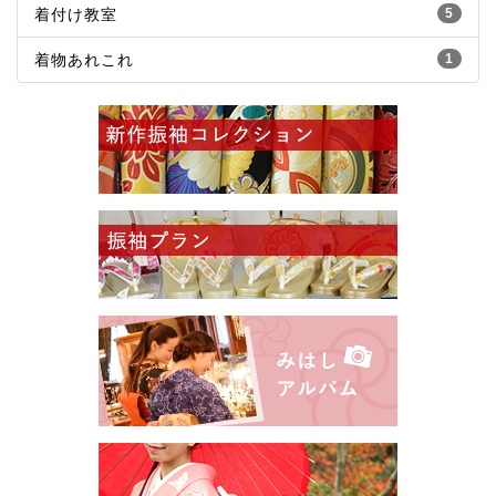
着付け教室
5
着物あれこれ
1