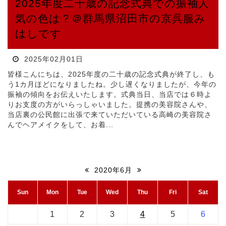
2025年度二十歳の記念式典での振袖人
気の色は？＠群馬県沼田市の京呉服み
はしです
2025年02月01日
皆様こんにちは、2025年度の二十歳の記念式典が終了し、も
う1カ月ほどになりましたね。少し遅くなりましたが、今年の
振袖の傾向をお伝えいたします。式典当日、当店では６時よ
りお支度の方がいらっしゃいました。提携の美容院さんや、
当店裏の公民館に出張で来ていただいている高崎の美容院さ
んでヘアメイクをして、お着...
2020年6月
Sun
Mon
Tue
Wed
Thu
Fri
Sat
1
2
3
4
5
6