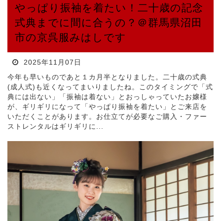
やっぱり振袖を着たい！二十歳の記念
式典までに間に合うの？＠群馬県沼田
市の京呉服みはしです
2025年11月07日
今年も早いものであと１カ月半となりました。二十歳の式典
(成人式)も近くなってまいりましたね。このタイミングで「式
典には出ない」「振袖は着ない」とおっしゃっていたお嬢様
が、ギリギリになって「やっぱり振袖を着たい」とご来店を
いただくことがあります。お仕立てが必要なご購入・ファー
ストレンタルはギリギリに...