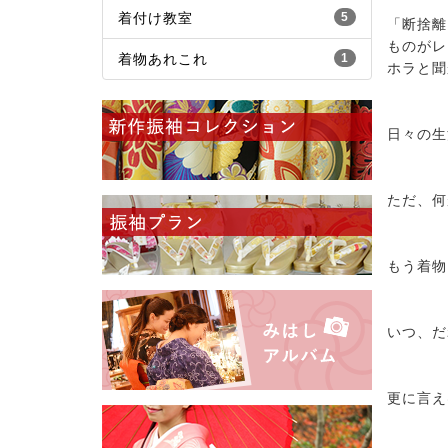
着付け教室
5
「断捨離
ものがレ
着物あれこれ
1
ホラと聞
日々の生
ただ、何
もう着物
いつ、だ
更に言え