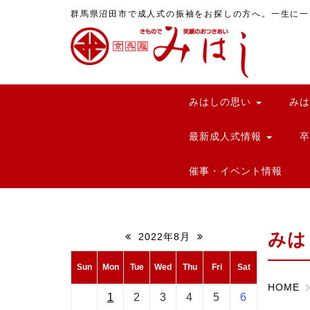
群馬県沼田市で成人式の振袖をお探しの方へ。一生に一
みはしの思い
み
最新成人式情報
催事・イベント情報
みは
2022年8月
Sun
Mon
Tue
Wed
Thu
Fri
Sat
HOME
1
2
3
4
5
6