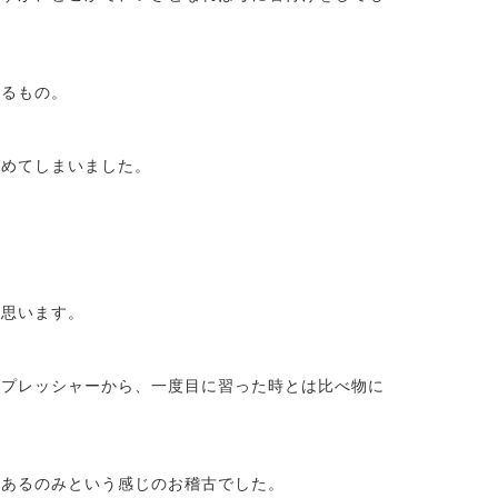
・
するもの。
やめてしまいました。
と思います。
うプレッシャーから、一度目に習った時とは比べ物に
践あるのみという感じのお稽古でした。