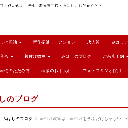
回の成人式は、振袖・着物専門店のみはしにお任せください。
はしの振袖
新作振袖コレクション
成人袴
みはし
卒業袴
着付け教室
みはしのブログ
ご来店予約
着物のたたみ方
着物のお手入れ
フォトスタジオ採用
しのブログ
みはしのブログ
着付け教室は、着付けを学ぶだけじゃない ＠群