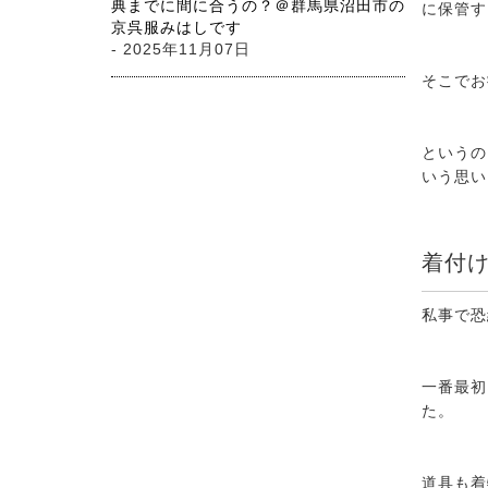
典までに間に合うの？＠群馬県沼田市の
に保管す
京呉服みはしです
- 2025年11月07日
そこでお
というの
いう思い
着付
私事で恐
一番最初
た。
道具も着