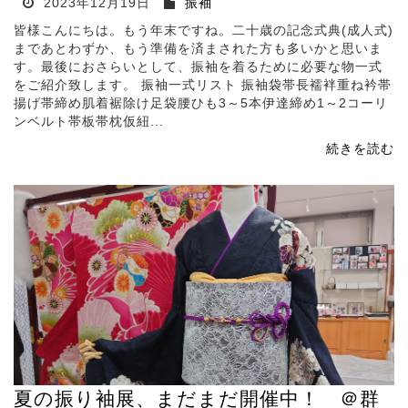
2023年12月19日
振袖
皆様こんにちは。もう年末ですね。二十歳の記念式典(成人式)
まであとわずか、もう準備を済まされた方も多いかと思いま
す。最後におさらいとして、振袖を着るために必要な物一式
をご紹介致します。 振袖一式リスト 振袖袋帯長襦袢重ね衿帯
揚げ帯締め肌着裾除け足袋腰ひも3～5本伊達締め1～2コーリ
ンベルト帯板帯枕仮紐...
続きを読む
夏の振り袖展、まだまだ開催中！ ＠群