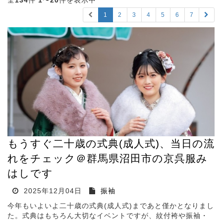
全
134
件
1
〜
20
件を表示中
1
2
3
4
5
6
7
もうすぐ二十歳の式典(成人式)、当日の流
れをチェック＠群馬県沼田市の京呉服み
はしです
2025年12月04日
振袖
今年もいよいよ二十歳の式典(成人式)まであと僅かとなりまし
た。式典はもちろん大切なイベントですが、紋付袴や振袖・