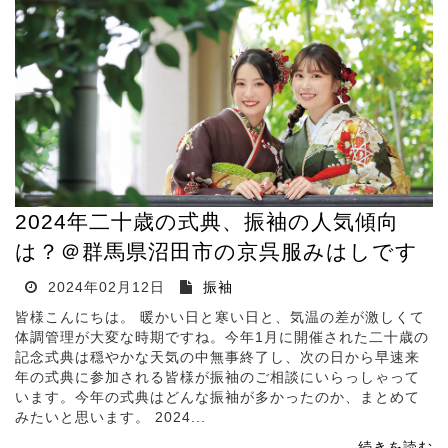
2024年二十歳の式典、振袖の人気傾向
は？＠群馬県沼田市の京呉服みはしです
2024年02月12日
振袖
皆様こんにちは。 暖かい日と寒い日と、気温の差が激しくて
体調管理が大変な時期ですね。今年1月に開催された二十歳の
記念式典は穏やかな天気の中無事終了し、次の日から早速来
年の式典に参加される皆様が振袖のご相談にいらっしゃって
います。今年の式典はどんな振袖が多かったのか、まとめて
みたいと思います。 2024...
続きを読む