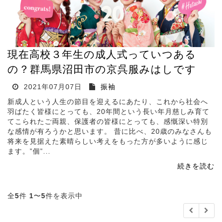
現在高校３年生の成人式っていつある
の？群馬県沼田市の京呉服みはしです
2021年07月07日
振袖
新成人という人生の節目を迎えるにあたり、これから社会へ
羽ばたく皆様にとっても、20年間という長い年月慈しみ育て
てこられたご両親、保護者の皆様にとっても、感慨深い特別
な感情が有ろうかと思います。 昔に比べ、20歳のみなさんも
将来を見据えた素晴らしい考えをもった方が多いように感じ
ます。”個”...
続きを読む
全
5
件
1
〜
5
件を表示中