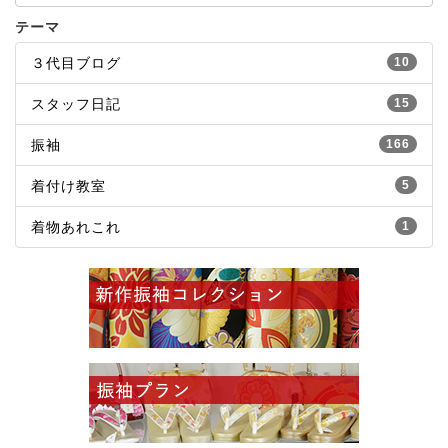
テーマ
３代目ブログ
10
スタッフ日記
15
振袖
166
着付け教室
5
着物あれこれ
1