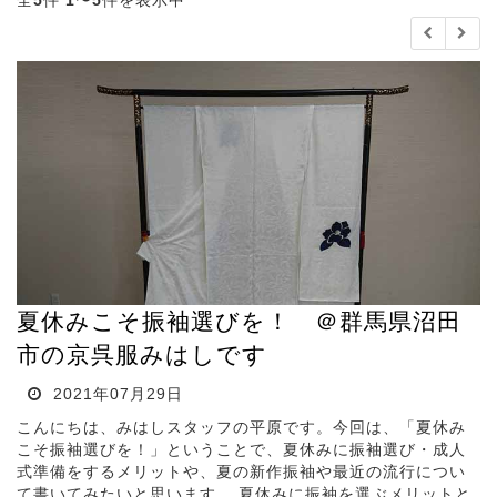
全
5
件
1
〜
5
件を表示中
夏休みこそ振袖選びを！ ＠群馬県沼田
市の京呉服みはしです
2021年07月29日
こんにちは、みはしスタッフの平原です。今回は、「夏休み
こそ振袖選びを！」ということで、夏休みに振袖選び・成人
式準備をするメリットや、夏の新作振袖や最近の流行につい
て書いてみたいと思います。 夏休みに振袖を選ぶメリットと