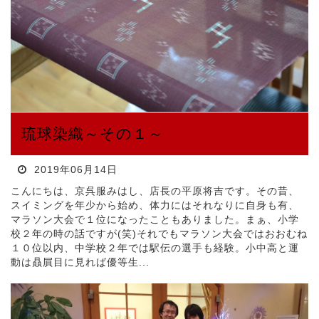
琉球染織～その１～
2019年06月14日
こんにちは、京呉服みはし、店長の平原将吉です。その昔、
スイミングを年少から始め、体力にはそれなりに自身も有、
マラソン大会で１位になったこともありました。まぁ、小学
校２年の時の話ですが(笑)それでもマラソン大会ではおおむね
１０位以内、中学校２年では駅伝の選手も経験。小中高と運
動は贔屓目に見れば優等生...