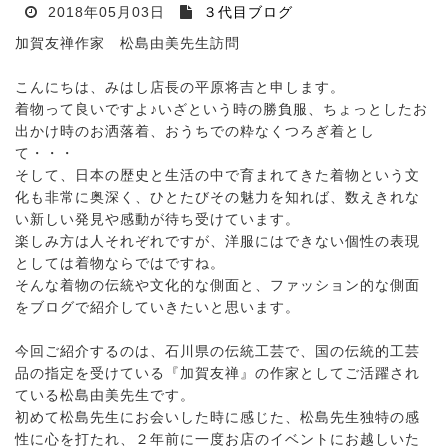
2018年05月03日
３代目ブログ
加賀友禅作家 松島由美先生訪問
こんにちは、みはし店長の平原将吉と申します。
着物って良いですよ♪いざという時の勝負服、ちょっとしたお
出かけ時のお洒落着、おうちでの粋なくつろぎ着とし
て・・・
そして、日本の歴史と生活の中で育まれてきた着物という文
化も非常に奥深く、ひとたびその魅力を知れば、数えきれな
い新しい発見や感動が待ち受けています。
楽しみ方は人それぞれですが、洋服にはできない個性の表現
としては着物ならではですね。
そんな着物の伝統や文化的な側面と、ファッション的な側面
をブログで紹介していきたいと思います。
今回ご紹介するのは、石川県の伝統工芸で、国の伝統的工芸
品の指定を受けている『加賀友禅』の作家としてご活躍され
ている松島由美先生です。
初めて松島先生にお会いした時に感じた、松島先生独特の感
性に心を打たれ、２年前に一度お店のイベントにお越しいた