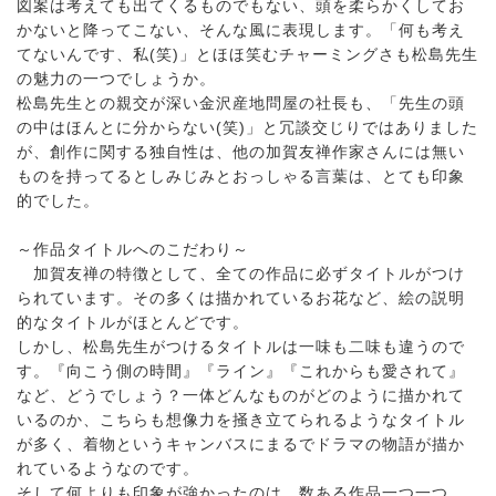
図案は考えても出てくるものでもない、頭を柔らかくしてお
かないと降ってこない、そんな風に表現します。「何も考え
てないんです、私(笑)」とほほ笑むチャーミングさも松島先生
の魅力の一つでしょうか。
松島先生との親交が深い金沢産地問屋の社長も、「先生の頭
の中はほんとに分からない(笑)」と冗談交じりではありました
が、創作に関する独自性は、他の加賀友禅作家さんには無い
ものを持ってるとしみじみとおっしゃる言葉は、とても印象
的でした。
～作品タイトルへのこだわり～
加賀友禅の特徴として、全ての作品に必ずタイトルがつけ
られています。その多くは描かれているお花など、絵の説明
的なタイトルがほとんどです。
しかし、松島先生がつけるタイトルは一味も二味も違うので
す。『向こう側の時間』『ライン』『これからも愛されて』
など、どうでしょう？一体どんなものがどのように描かれて
いるのか、こちらも想像力を掻き立てられるようなタイトル
が多く、着物というキャンバスにまるでドラマの物語が描か
れているようなのです。
そして何よりも印象が強かったのは、数ある作品一つ一つ