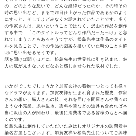
の、どのような想いで、どんな経緯だったのか、その時その
時の思い出など、まるで昨日仕上がった作品であるかのよう
にすっと、そしてよどみなくお話されていたことです。多く
の作家さんは、悪いということではなく、沢山の作品を創作
する中で、「このタイトルってどんな作品だったっけ」と忘
れてしまうこともあるそうですが、松島先生は作品のタイト
ルを見ることで、その作品の図案を描いていた時のことを鮮
明に思い出せるそうです。
話を聞けば聞くほどに、松島先生の世界観に引き込まれ、魅
力の底が見えない方だなあと感じさせられた取材でした。
いかがでしたでしょうか？加賀友禅の着物一つとっても様々
なドラマがあります。加賀友禅が生まれ育まれた歴史、作家
さんの想い、職人さんの技、それを届ける問屋さんや我々の
ような小売業。糸や生地、染料や筆などの道具も含めれば本
当に沢山の人が関わり、最後に消費者である皆様のもとへ届
くのです。
松島先生に創作していただいたみはしオリジナルの訪問着や
染名古屋もございます。加賀友禅や松島先生についてご興味