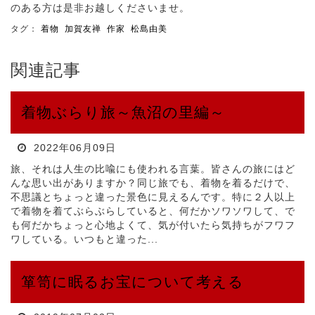
のある方は是非お越しくださいませ。
タグ：
着物
加賀友禅
作家
松島由美
関連記事
着物ぶらり旅～魚沼の里編～
2022年06月09日
旅、それは人生の比喩にも使われる言葉。皆さんの旅にはど
んな思い出がありますか？同じ旅でも、着物を着るだけで、
不思議とちょっと違った景色に見えるんです。特に２人以上
で着物を着てぶらぶらしていると、何だかソワソワして、で
も何だかちょっと心地よくて、気が付いたら気持ちがフワフ
ワしている。いつもと違った...
箪笥に眠るお宝について考える