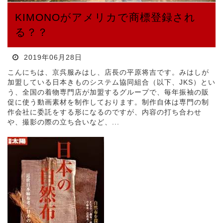
KIMONOがアメリカで商標登録され
る？？
2019年06月28日
こんにちは、京呉服みはし、店長の平原将吉です。みはしが
加盟している日本きものシステム協同組合（以下、JKS）とい
う、全国の着物専門店が加盟するグループで、毎年振袖の販
促に使う動画素材を制作しております。制作自体は専門の制
作会社に委託をする形になるのですが、内容の打ち合わせ
や、撮影の際の立ち合いなど、...