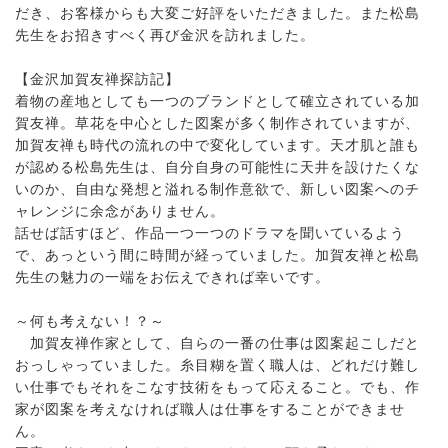
だき、お客様からも大変ご好評をいただきました。また松島
先生をお招きすべく再び金沢を訪れました。
【金沢加賀友禅探訪記】
着物の産地としても一つのブランドとして確立されている加
賀友禅。草花を中心とした図案が多く制作されていますが、
加賀友禅も時代の流れの中で変化しています。天才肌と誰も
が認める松島先生は、自分自身の可能性に天井を設けたくな
いのか、自由な発想と溢れる制作意欲で、新しい図案へのチ
ャレンジに余念がありません。
話せば話すほど、作品一つ一つのドラマを聞いているよう
で、あっという間に時間が経っていました。加賀友禅と松島
先生の魅力の一端をお伝えできれば幸いです。
～何も考えない！？～
加賀友禅作家として、自らの一番の仕事は図案起こしだと
おっしゃっていました。糸目糊を置く職人は、どれだけ難し
い仕事でもそれをこなす技術をもって応えること。でも、作
家が図案を考えなければ職人は仕事をすることができませ
ん。