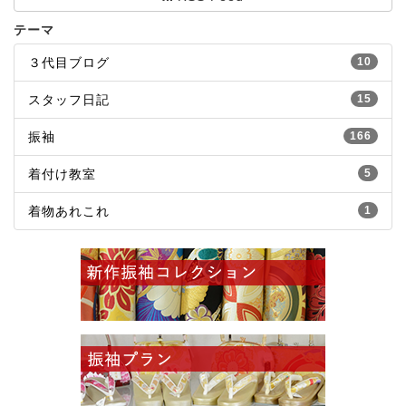
テーマ
３代目ブログ
10
スタッフ日記
15
振袖
166
着付け教室
5
着物あれこれ
1