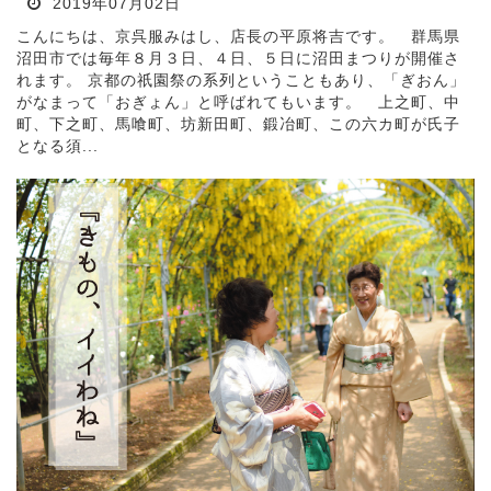
2019年07月02日
こんにちは、京呉服みはし、店長の平原将吉です。 群馬県
沼田市では毎年８月３日、４日、５日に沼田まつりが開催さ
れます。 京都の祇園祭の系列ということもあり、「ぎおん」
がなまって「おぎょん」と呼ばれてもいます。 上之町、中
町、下之町、馬喰町、坊新田町、鍛冶町、この六カ町が氏子
となる須...