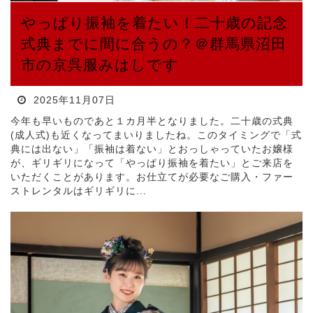
やっぱり振袖を着たい！二十歳の記念
式典までに間に合うの？＠群馬県沼田
市の京呉服みはしです
2025年11月07日
今年も早いものであと１カ月半となりました。二十歳の式典
(成人式)も近くなってまいりましたね。このタイミングで「式
典には出ない」「振袖は着ない」とおっしゃっていたお嬢様
が、ギリギリになって「やっぱり振袖を着たい」とご来店を
いただくことがあります。お仕立てが必要なご購入・ファー
ストレンタルはギリギリに...