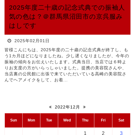
2025年度二十歳の記念式典での振袖人
気の色は？＠群馬県沼田市の京呉服み
はしです
2025年02月01日
皆様こんにちは、2025年度の二十歳の記念式典が終了し、も
う1カ月ほどになりましたね。少し遅くなりましたが、今年の
振袖の傾向をお伝えいたします。式典当日、当店では６時よ
りお支度の方がいらっしゃいました。提携の美容院さんや、
当店裏の公民館に出張で来ていただいている高崎の美容院さ
んでヘアメイクをして、お着...
2022年12月
Sun
Mon
Tue
Wed
Thu
Fri
Sat
1
2
3