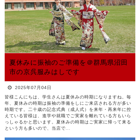
夏休みに振袖のご準備を＠群馬県沼田
市の京呉服みはしです
2025年07月04日
皆様こんにちは、学生さんは夏休みの時期になりますね。毎
年、夏休みの時期は振袖の準備をしにご来店される方が多い
時期です。二十歳の記念式典（成人式）を来年・再来年に控
えている皆様は、進学や就職でご実家を離れている方もいら
っしゃるかと思います。夏休みの時期はご実家に帰って来る
という方も多いので、当店で...