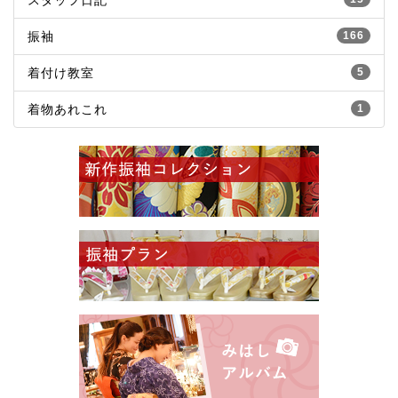
スタッフ日記
振袖
166
着付け教室
5
着物あれこれ
1