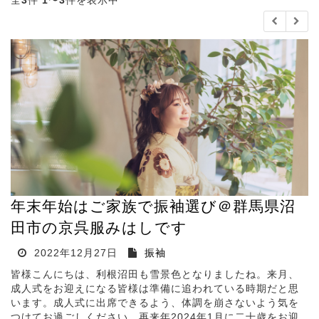
全
3
件
1
〜
3
件を表示中
年末年始はご家族で振袖選び＠群馬県沼
田市の京呉服みはしです
2022年12月27日
振袖
皆様こんにちは、利根沼田も雪景色となりましたね。来月、
成人式をお迎えになる皆様は準備に追われている時期だと思
います。成人式に出席できるよう、体調を崩さないよう気を
つけてお過ごしください。再来年2024年1月に二十歳をお迎