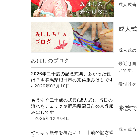
成人式当
成人
成人式の
みはしのブログ
最近は自
いです。
2026年二十歳の記念式典、多かった色
は？＠群馬県沼田市の京呉服みはしです
着付けを
- 2026年02月10日
もうすぐ二十歳の式典(成人式)、当日の
流れをチェック＠群馬県沼田市の京呉服
家族
みはしです
- 2025年12月04日
成人式当
やっぱり振袖を着たい！二十歳の記念式