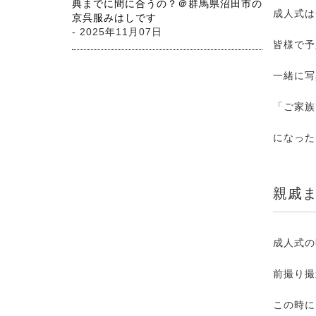
典までに間に合うの？＠群馬県沼田市の
成人式は
京呉服みはしです
- 2025年11月07日
皆様で予
一緒に写
「ご家族
になった
親戚
成人式の
前撮り撮
この時に