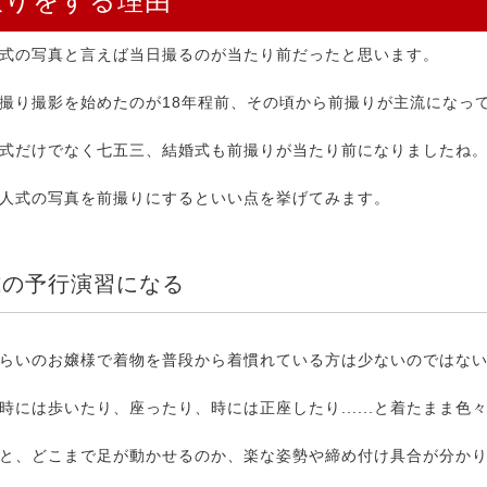
撮りをする理由
式の写真と言えば当日撮るのが当たり前だったと思います。
撮り撮影を始めたのが18年程前、その頃から前撮りが主流になっ
式だけでなく七五三、結婚式も前撮りが当たり前になりましたね
人式の写真を前撮りにするといい点を挙げてみます。
式の予行演習になる
らいのお嬢様で着物を普段から着慣れている方は少ないのではな
時には歩いたり、座ったり、時には正座したり......と着たまま色
と、どこまで足が動かせるのか、楽な姿勢や締め付け具合が分か