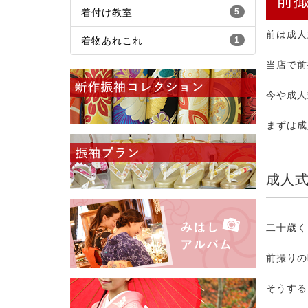
前
着付け教室
5
前は成人
着物あれこれ
1
当店で前
今や成人
まずは成
成人
二十歳く
前撮りの
そうする