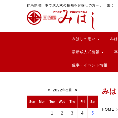
群馬県沼田市で成人式の振袖をお探しの方へ。一生に一
みはしの思い
み
最新成人式情報
催事・イベント情報
みは
2022年2月
Sun
Mon
Tue
Wed
Thu
Fri
Sat
HOME
1
2
3
4
5