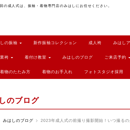
回の成人式は、振袖・着物専門店のみはしにお任せください。
はしの振袖
新作振袖コレクション
成人袴
みはし
卒業袴
着付け教室
みはしのブログ
ご来店予約
着物のたたみ方
着物のお手入れ
フォトスタジオ採用
しのブログ
みはしのブログ
2023年成人式の前撮り撮影開始！いつ撮るのが