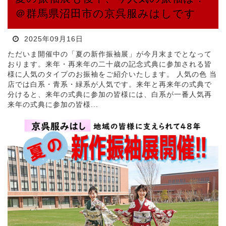
＠群馬県沼田市の京呉服みはしです
2025年09月16日
ただいま開催中の「夏の新作振袖展」が今月末までとなって
おります。来年・再来年の二十歳の記念式典に参加される皆
様に人気のタイプのお振袖をご紹介いたします。 人気の色 当
店では白系・青系・緑系が人気です。来年と再来年の式典で
分けると、来年の式典に参加の皆様には、白系が一番人気再
来年の式典に参加の皆様...