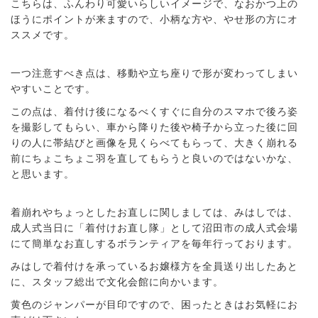
こちらは、ふんわり可愛いらしいイメージで、なおかつ上の
ほうにポイントが来ますので、小柄な方や、やせ形の方にオ
ススメです。
一つ注意すべき点は、移動や立ち座りで形が変わってしまい
やすいことです。
この点は、着付け後になるべくすぐに自分のスマホで後ろ姿
を撮影してもらい、車から降りた後や椅子から立った後に回
りの人に帯結びと画像を見くらべてもらって、大きく崩れる
前にちょこちょこ羽を直してもらうと良いのではないかな、
と思います。
着崩れやちょっとしたお直しに関しましては、みはしでは、
成人式当日に「着付けお直し隊」として沼田市の成人式会場
にて簡単なお直しするボランティアを毎年行っております。
みはしで着付けを承っているお嬢様方を全員送り出したあと
に、スタッフ総出で文化会館に向かいます。
黄色のジャンパーが目印ですので、困ったときはお気軽にお