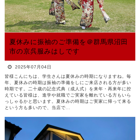
夏休みに振袖のご準備を＠群馬県沼田
市の京呉服みはしです
2025年07月04日
皆様こんにちは、学生さんは夏休みの時期になりますね。毎
年、夏休みの時期は振袖の準備をしにご来店される方が多い
時期です。二十歳の記念式典（成人式）を来年・再来年に控
えている皆様は、進学や就職でご実家を離れている方もいら
っしゃるかと思います。夏休みの時期はご実家に帰って来る
という方も多いので、当店で...