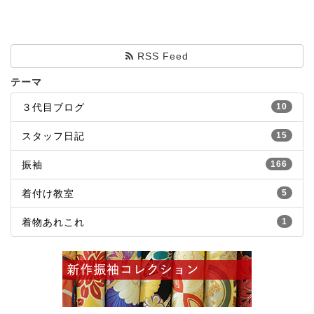
RSS Feed
テーマ
３代目ブログ
10
スタッフ日記
15
振袖
166
着付け教室
5
着物あれこれ
1