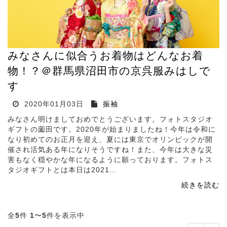
みなさんに似合うお着物はどんなお着
物！？＠群馬県沼田市の京呉服みはしで
す
2020年01月03日
振袖
みなさん明けましておめでとうございます。フォトスタジオ
ギフトの薗田です。2020年が始まりましたね！今年は令和に
なり初めてのお正月を迎え、夏には東京でオリンピックが開
催され活気ある年になりそうですね！また、今年は大きな災
害もなく穏やかな年になるように願っております。フォトス
タジオギフトとは本日は2021...
続きを読む
全
5
件
1
〜
5
件を表示中