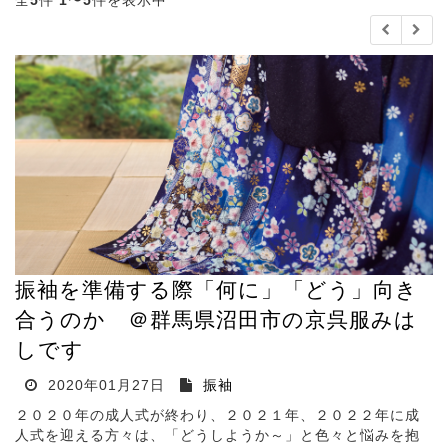
全
5
件
1
〜
5
件を表示中
振袖を準備する際「何に」「どう」向き
合うのか ＠群馬県沼田市の京呉服みは
しです
2020年01月27日
振袖
２０２０年の成人式が終わり、２０２１年、２０２２年に成
人式を迎える方々は、「どうしようか～」と色々と悩みを抱