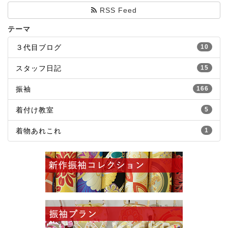
RSS Feed
テーマ
３代目ブログ
10
スタッフ日記
15
振袖
166
着付け教室
5
着物あれこれ
1