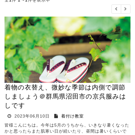
全
1
件
1
〜
1
件を表示中
着物の衣替え、微妙な季節は内側で調節
しましょう＠群馬県沼田市の京呉服みは
しです
2023年06月10日
着付け教室
皆様こんにちは。今年は5月のうちから、いきなり暑くなった
かと思ったらまた肌寒い日が続いたり、昼間は暑いくらいで