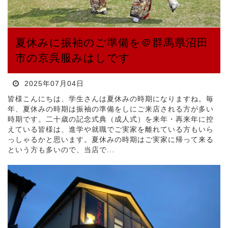
夏休みに振袖のご準備を＠群馬県沼田
市の京呉服みはしです
2025年07月04日
皆様こんにちは、学生さんは夏休みの時期になりますね。毎
年、夏休みの時期は振袖の準備をしにご来店される方が多い
時期です。二十歳の記念式典（成人式）を来年・再来年に控
えている皆様は、進学や就職でご実家を離れている方もいら
っしゃるかと思います。夏休みの時期はご実家に帰って来る
という方も多いので、当店で...