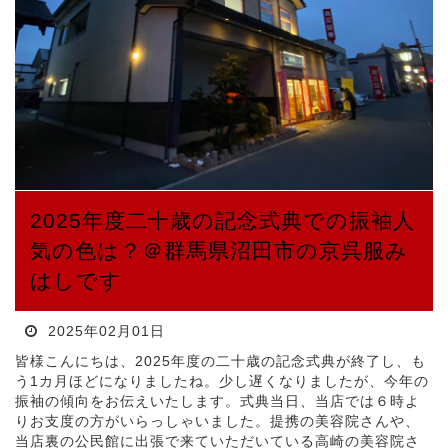
2025年度二十歳の記念式典での振袖人
気の色は？＠群馬県沼田市の京呉服み
はしです
2025年02月01日
皆様こんにちは、2025年度の二十歳の記念式典が終了し、も
う1カ月ほどになりましたね。少し遅くなりましたが、今年の
振袖の傾向をお伝えいたします。式典当日、当店では６時よ
りお支度の方がいらっしゃいました。提携の美容院さんや、
当店裏の公民館に出張で来ていただいている高崎の美容院さ