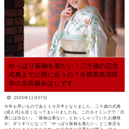
やっぱり振袖を着たい！二十歳の記念
式典までに間に合うの？＠群馬県沼田
市の京呉服みはしです
2025年11月07日
今年も早いものであと１カ月半となりました。二十歳の式典
(成人式)も近くなってまいりましたね。このタイミングで「式
典には出ない」「振袖は着ない」とおっしゃっていたお嬢様
が、ギリギリになって「やっぱり振袖を着たい」とご来店を