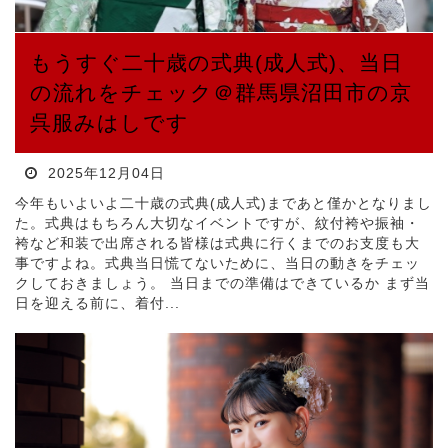
もうすぐ二十歳の式典(成人式)、当日
の流れをチェック＠群馬県沼田市の京
呉服みはしです
2025年12月04日
今年もいよいよ二十歳の式典(成人式)まであと僅かとなりまし
た。式典はもちろん大切なイベントですが、紋付袴や振袖・
袴など和装で出席される皆様は式典に行くまでのお支度も大
事ですよね。式典当日慌てないために、当日の動きをチェッ
クしておきましょう。 当日までの準備はできているか まず当
日を迎える前に、着付...