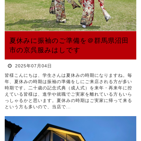
夏休みに振袖のご準備を＠群馬県沼田
市の京呉服みはしです
2025年07月04日
皆様こんにちは、学生さんは夏休みの時期になりますね。毎
年、夏休みの時期は振袖の準備をしにご来店される方が多い
時期です。二十歳の記念式典（成人式）を来年・再来年に控
えている皆様は、進学や就職でご実家を離れている方もいら
っしゃるかと思います。夏休みの時期はご実家に帰って来る
という方も多いので、当店で...