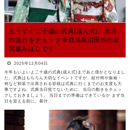
もうすぐ二十歳の式典(成人式)、当日
の流れをチェック＠群馬県沼田市の京
呉服みはしです
2025年12月04日
今年もいよいよ二十歳の式典(成人式)まであと僅かとなりまし
た。式典はもちろん大切なイベントですが、紋付袴や振袖・
袴など和装で出席される皆様は式典に行くまでのお支度も大
事ですよね。式典当日慌てないために、当日の動きをチェッ
クしておきましょう。 当日までの準備はできているか まず当
日を迎える前に、着付...