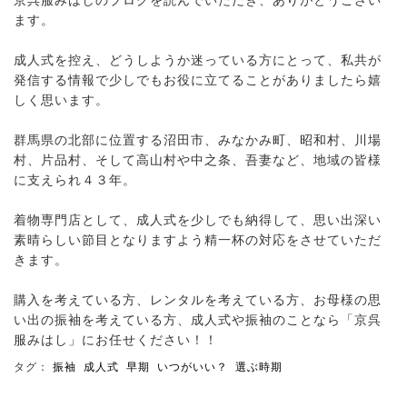
京呉服みはしのブログを読んでいただき、ありがとうござい
ます。
成人式を控え、どうしようか迷っている方にとって、私共が
発信する情報で少しでもお役に立てることがありましたら嬉
しく思います。
群馬県の北部に位置する沼田市、みなかみ町、昭和村、川場
村、片品村、そして高山村や中之条、吾妻など、地域の皆様
に支えられ４３年。
着物専門店として、成人式を少しでも納得して、思い出深い
素晴らしい節目となりますよう精一杯の対応をさせていただ
きます。
購入を考えている方、レンタルを考えている方、お母様の思
い出の振袖を考えている方、成人式や振袖のことなら「京呉
服みはし」にお任せください！！
タグ：
振袖
成人式
早期
いつがいい？
選ぶ時期