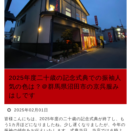
2025年度二十歳の記念式典での振袖人
気の色は？＠群馬県沼田市の京呉服み
はしです
2025年02月01日
皆様こんにちは、2025年度の二十歳の記念式典が終了し、も
う1カ月ほどになりましたね。少し遅くなりましたが、今年の
振袖の傾向をお伝えいたします。式典当日、当店では６時よ