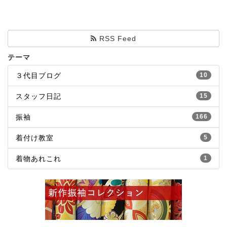
RSS Feed
テーマ
３代目ブログ
10
スタッフ日記
15
振袖
166
着付け教室
5
着物あれこれ
1