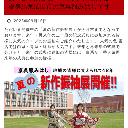
＠群馬県沼田市の京呉服みはしです
2025年09月16日
ただいま開催中の「夏の新作振袖展」が今月末までとなって
おります。来年・再来年の二十歳の記念式典に参加される皆
様に人気のタイプのお振袖をご紹介いたします。 人気の色 当
店では白系・青系・緑系が人気です。来年と再来年の式典で
分けると、来年の式典に参加の皆様には、白系が一番人気再
来年の式典に参加の皆様...