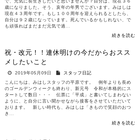
で、元気に長生きしたいと思いませんか？自分は、現在３６
歳になりました。そう、亥年の年男でございます。みはしは
現在４３周年です。もし１００周年を迎えられるとしたら、
自分は９２歳になっています。死んでいるかもしれない、で
も頑張ればまだまだ元気で過...
続きを読む
祝・改元！！連休明けの今だからおスス
メしたいこと
2019年05月09日
スタッフ日記
こんにちは、みはしスタッフの平原です。 例年よりも長め
のゴールデンウィークも終わり、新元号 令和が本格的にス
タートして数日・・・ 伝票に「平成」と書いてしまわない
ように、と自分に言い聞かせながら接客をさせていただいて
おります。 新しい時代も、みはしは「きもので笑顔のおつ
き...
続きを読む