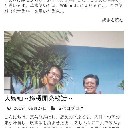
と思います。草木染めとは、Wikipediaによりますと、合成染
料（化学染料）を用いた染色...
続きを読む
大島紬～締機開発秘話～
2019年05月27日
３代目ブログ
こんにちは、京呉服みはし、店長の平原です。先日１つ下の
弟が帰省し、晩御飯を済ませた後,、久しぶりに二人で飲みま