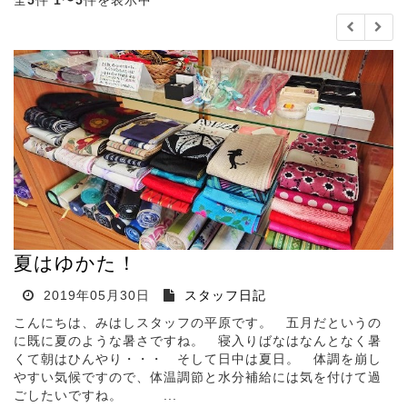
全
5
件
1
〜
5
件を表示中
夏はゆかた！
2019年05月30日
スタッフ日記
こんにちは、みはしスタッフの平原です。 五月だというの
に既に夏のような暑さですね。 寝入りばなはなんとなく暑
くて朝はひんやり・・・ そして日中は夏日。 体調を崩し
やすい気候ですので、体温調節と水分補給には気を付けて過
ごしたいですね。 ...