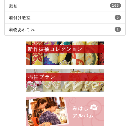
振袖
166
着付け教室
5
着物あれこれ
1