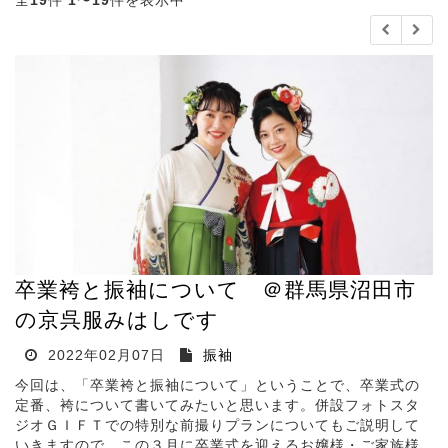
全
19
件
1
〜
19
件を表示中
卒業袴と振袖について ＠群馬県沼田市
の京呉服みはしです
2022年02月07日
振袖
今回は、「卒業袴と振袖について」ということで、卒業式の
定番、袴について書いてみたいと思います。併設フォトスタ
ジオＧＩＦＴでの特別な前撮りプランについてもご説明して
いきますので、この３月に卒業式を迎えるお嬢様・ご家族様