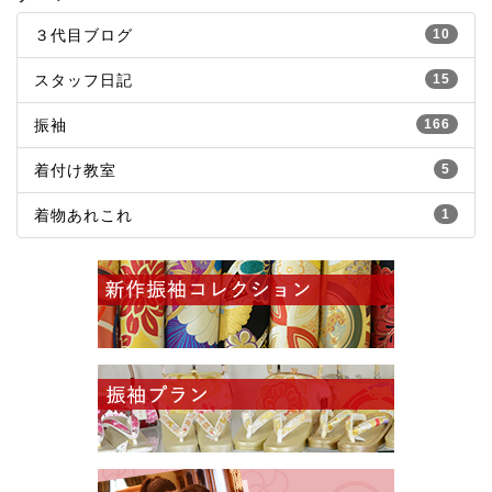
３代目ブログ
10
スタッフ日記
15
振袖
166
着付け教室
5
着物あれこれ
1