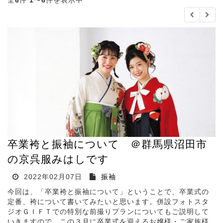
全
6
件
1
〜
6
件を表示中
卒業袴と振袖について ＠群馬県沼田市
の京呉服みはしです
2022年02月07日
振袖
今回は、「卒業袴と振袖について」ということで、卒業式の
定番、袴について書いてみたいと思います。併設フォトスタ
ジオＧＩＦＴでの特別な前撮りプランについてもご説明して
いきますので、この３月に卒業式を迎えるお嬢様・ご家族様