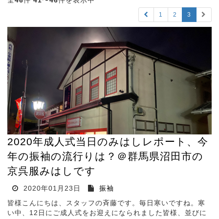
全
46
件
41
〜
46
件を表示中
1
2
3
2020年成人式当日のみはしレポート、今
年の振袖の流行りは？＠群馬県沼田市の
京呉服みはしです
2020年01月23日
振袖
皆様こんにちは、スタッフの斉藤です。毎日寒いですね。寒
い中、12日にご成人式をお迎えになられました皆様、並びに