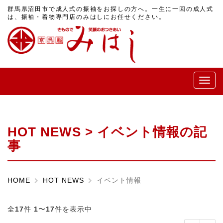
群馬県沼田市で成人式の振袖をお探しの方へ。一生に一回の成人式
は、振袖・着物専門店のみはしにお任せください。
メ
ニ
ュ
ー
HOT NEWS > イベント情報の記
事
HOME
HOT NEWS
イベント情報
全
17
件
1
〜
17
件を表示中