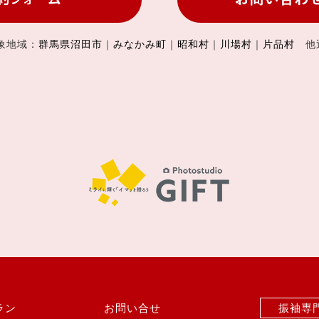
象地域：
群馬県沼田市
｜
みなかみ町
｜
昭和村
｜
川場村
｜
片品村
他
ラン
お問い合せ
振袖専門