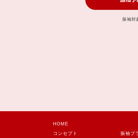
振袖対
HOME
コンセプト
振袖プ