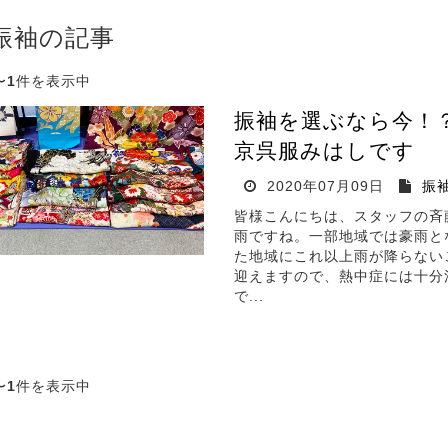
振袖の記事
〜
1
件を表示中
振袖を選ぶなら今！
京呉服みはしです
2020年07月09日
振
皆様こんにちは、スタッフの斉
雨ですね。一部地域では豪雨と
た地域にこれ以上雨が降らない
迎えますので、熱中症には十分
で...
〜
1
件を表示中