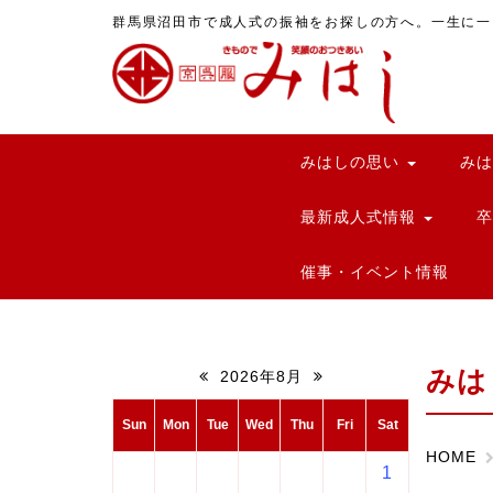
群馬県沼田市で成人式の振袖をお探しの方へ。一生に一
みはしの思い
み
最新成人式情報
催事・イベント情報
みは
2026年8月
Sun
Mon
Tue
Wed
Thu
Fri
Sat
HOME
1