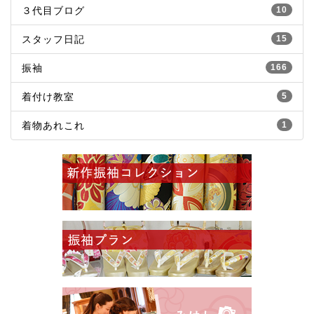
３代目ブログ
10
スタッフ日記
15
振袖
166
着付け教室
5
着物あれこれ
1